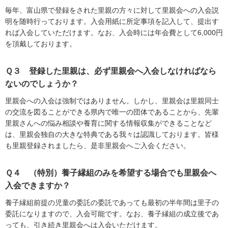
毎年、富山県で登録をされた里親の方々に対して里親会への入会説
明を随時行っております。入会用紙に所定事項を記入して、提出す
れば入会していただけます。なお、入会時には年会費として6,000円
を頂戴しております。
Ｑ３ 登録した里親は、必ず里親会へ入会しなければなら
ないのでしょうか？
里親会への入会は強制ではありません。しかし、里親会は里親同士
の交流を図ることができる県内で唯一の団体であることから、先輩
里親さんへの悩み相談や養育に関する情報収集ができることなど
は、里親会独自の大きな特典である我々は認識しております。皆様
も里親登録されましたら、是非里親会へご入会ください。
Ｑ４ （特別）養子縁組のみを希望する場合でも里親会へ
入会できますか？
養子縁組前提の児童の委託の委託であっても最初の半年間は里子の
委託になりますので、入会可能です。なお、養子縁組の成立後であ
っても、引き続き里親会へは入会いただけます。